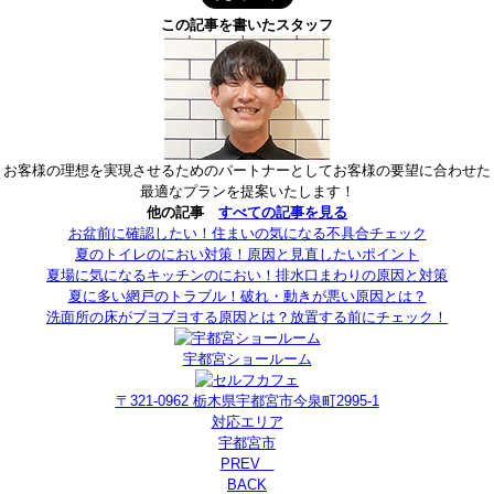
この記事を書いたスタッフ
お客様の理想を実現させるためのパートナーとしてお客様の要望に合わせた
最適なプランを提案いたします！
他の記事
すべての記事を見る
お盆前に確認したい！住まいの気になる不具合チェック
夏のトイレのにおい対策！原因と見直したいポイント
夏場に気になるキッチンのにおい！排水口まわりの原因と対策
夏に多い網戸のトラブル！破れ・動きが悪い原因とは？
洗面所の床がブヨブヨする原因とは？放置する前にチェック！
宇都宮ショールーム
〒321-0962 栃木県宇都宮市今泉町2995-1
対応エリア
宇都宮市
PREV
BACK