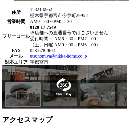
〒321-0962
住所
栃木県宇都宮市今泉町2995-1
営業時間
AM9：00～PM5：30
0120-17-7549
※店舗への直通番号ではございません
フリーコール
受付時間 ：AM8：30～PM7：00
（土、日曜 AM9：00～PM6：00）
FAX
028-678-9671
メール
utsunomiya@nikka-home.co.jp
対応エリア
宇都宮市
アクセスマップ