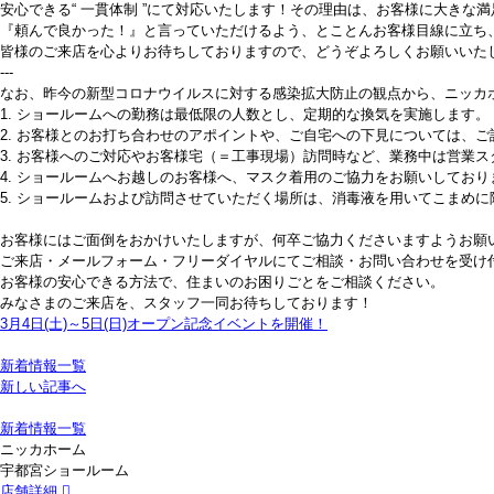
安心できる“ 一貫体制 ”にて対応いたします！その理由は、お客様に大きな
『頼んで良かった！』と言っていただけるよう、とことんお客様目線に立ち
皆様のご来店を心よりお待ちしておりますので、どうぞよろしくお願いいた
---
なお、昨今の新型コロナウイルスに対する感染拡大防止の観点から、ニッカ
1. ショールームへの勤務は最低限の人数とし、定期的な換気を実施します。
2. お客様とのお打ち合わせのアポイントや、ご自宅への下見については、
3. お客様へのご対応やお客様宅（＝工事現場）訪問時など、業務中は営業
4. ショールームへお越しのお客様へ、マスク着用のご協力をお願いしており
5. ショールームおよび訪問させていただく場所は、消毒液を用いてこまめ
お客様にはご面倒をおかけいたしますが、何卒ご協力くださいますようお願
ご来店・メールフォーム・フリーダイヤルにてご相談・お問い合わせを受け
お客様の安心できる方法で、住まいのお困りごとをご相談ください。
みなさまのご来店を、スタッフ一同お待ちしております！
3月4日(土)～5日(日)オープン記念イベントを開催！
新着情報一覧
新しい記事へ
新着情報一覧
ニッカホーム
宇都宮ショールーム
店舗詳細