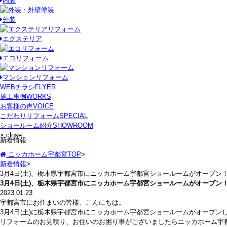
内装
外装
エクステリア
エコリフォーム
マンションリフォーム
WEBチラシ
FLYER
施工事例
WORKS
お客様の声
VOICE
こだわりリフォーム
SPECIAL
ショールーム紹介
SHOWROOM
× close
新着情報
ニッカホーム宇都宮TOP
>
新着情報
>
3月4日(土)、栃木県宇都宮市にニッカホーム宇都宮ショールームがオープン
3月4日(土)、栃木県宇都宮市にニッカホーム宇都宮ショールームがオープン
2023.01.23
宇都宮市にお住まいの皆様、こんにちは。
3月4日(土)に栃木県宇都宮市にニッカホーム宇都宮ショールームがオープン
リフォームのお見積り、お住いのお困り事がございましたらニッカホーム宇