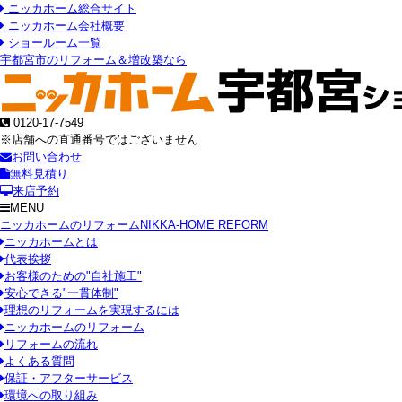
ニッカホーム総合サイト
ニッカホーム会社概要
ショールーム一覧
宇都宮市のリフォーム＆増改築なら
0120-17-7549
※店舗への直通番号ではございません
お問い合わせ
無料見積り
来店予約
MENU
ニッカホームのリフォーム
NIKKA-HOME REFORM
ニッカホームとは
代表挨拶
お客様のための"自社施工"
安心できる"一貫体制"
理想のリフォームを実現するには
ニッカホームのリフォーム
リフォームの流れ
よくある質問
保証・アフターサービス
環境への取り組み