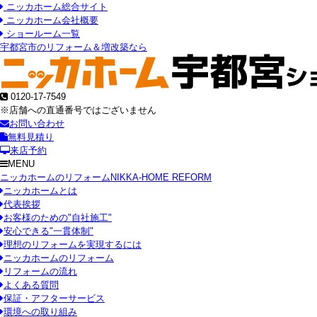
ニッカホーム総合サイト
ニッカホーム会社概要
ショールーム一覧
宇都宮市のリフォーム＆増改築なら
0120-17-7549
※店舗への直通番号ではございません
お問い合わせ
無料見積り
来店予約
MENU
ニッカホームのリフォーム
NIKKA-HOME REFORM
ニッカホームとは
代表挨拶
お客様のための"自社施工"
安心できる"一貫体制"
理想のリフォームを実現するには
ニッカホームのリフォーム
リフォームの流れ
よくある質問
保証・アフターサービス
環境への取り組み