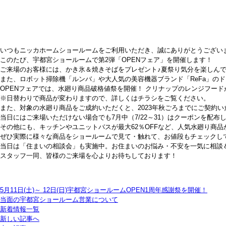
いつもニッカホームショールームをご利用いただき、誠にありがとうござい
このたび、宇都宮ショールームで第2弾「OPENフェア」を開催します！
ご来場のお客様には、かき氷＆焼きそばをプレゼント♪夏祭り気分を楽しん
また、ロボット掃除機「ルンバ」や大人気の美容機器ブランド「ReFa」の
OPENフェアでは、水廻り商品破格値祭を開催！ クリナップのレンジフード
※日替わりで商品が変わりますので、詳しくはチラシをご覧ください。
また、対象の水廻り商品をご成約いただくと、2023年秋ごろまでにご契約
当日にはご来場いただけない場合でも7月中（7/22～31）はクーポンを配
その他にも、キッチンやユニットバスが最大62％OFFなど、人気水廻り商
ぜひ実際に様々な商品をショールームで見て・触れて、お値段もチェックし
当日は「住まいの相談会」も実施中。お住まいのお悩み・不安を一気に相談
スタッフ一同、皆様のご来場を心よりお待ちしております！
5月11日(土)～ 12日(日)宇都宮ショールームOPEN1周年感謝祭を開催！
当面の宇都宮ショールーム営業について
新着情報一覧
新しい記事へ