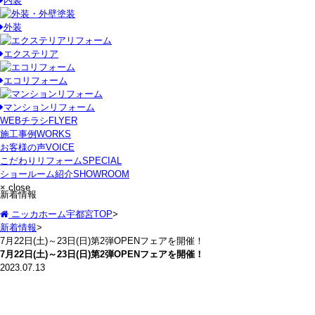
内装
外装
エクステリア
エコリフォーム
マンションリフォーム
WEBチラシ
FLYER
施工事例
WORKS
お客様の声
VOICE
こだわりリフォーム
SPECIAL
ショールーム紹介
SHOWROOM
× close
新着情報
ニッカホーム宇都宮TOP
>
新着情報
>
7月22日(土)～23日(日)第2弾OPENフェアを開催！
7月22日(土)～23日(日)第2弾OPENフェアを開催！
2023.07.13