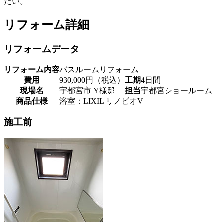
たい。
リフォーム詳細
リフォームデータ
リフォーム内容
バスルームリフォーム
費用
930,000円（税込）
工期
4日間
現場名
宇都宮市 Y様邸
担当
宇都宮ショールーム
商品仕様
浴室：LIXIL リノビオV
施工前