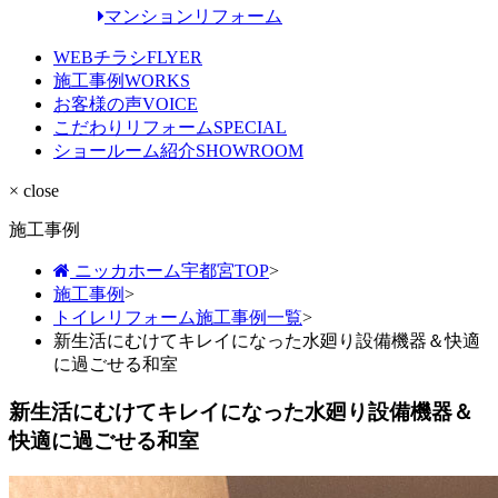
マンションリフォーム
WEBチラシ
FLYER
施工事例
WORKS
お客様の声
VOICE
こだわりリフォーム
SPECIAL
ショールーム紹介
SHOWROOM
× close
施工事例
ニッカホーム宇都宮TOP
>
施工事例
>
トイレリフォーム施工事例一覧
>
新生活にむけてキレイになった水廻り設備機器＆快適
に過ごせる和室
新生活にむけてキレイになった水廻り設備機器＆
快適に過ごせる和室