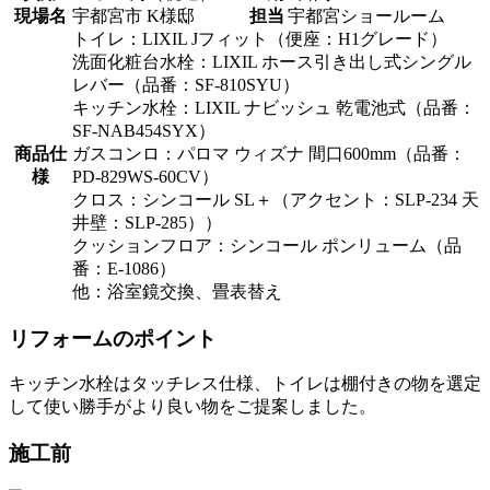
現場名
宇都宮市 K様邸
担当
宇都宮ショールーム
トイレ：LIXIL Jフィット（便座：H1グレード）
洗面化粧台水栓：LIXIL ホース引き出し式シングル
レバー（品番：SF-810SYU）
キッチン水栓：LIXIL ナビッシュ 乾電池式（品番：
SF-NAB454SYX）
商品仕
ガスコンロ：パロマ ウィズナ 間口600mm（品番：
様
PD-829WS-60CV）
クロス：シンコール SL＋（アクセント：SLP-234 天
井壁：SLP-285））
クッションフロア：シンコール ポンリューム（品
番：E-1086）
他：浴室鏡交換、畳表替え
リフォームのポイント
キッチン水栓はタッチレス仕様、トイレは棚付きの物を選定
して使い勝手がより良い物をご提案しました。
施工前