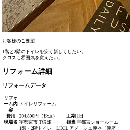
お客様のご要望
1階と2階のトイレを安く新しくしたい。
クロスも雰囲気を変えたい。
リフォーム詳細
リフォームデータ
リフォ
ーム内
トイレリフォーム
容
費用
204,800円（税込）
工期
1日
現場名
宇都宮市 T様邸
担当
宇都宮ショールーム
1階・2階トイレ：LIXIL アメージュ便器（便座：