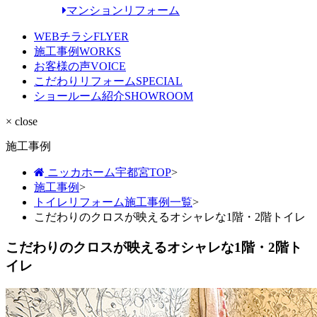
マンションリフォーム
WEBチラシ
FLYER
施工事例
WORKS
お客様の声
VOICE
こだわりリフォーム
SPECIAL
ショールーム紹介
SHOWROOM
× close
施工事例
ニッカホーム宇都宮TOP
>
施工事例
>
トイレリフォーム施工事例一覧
>
こだわりのクロスが映えるオシャレな1階・2階トイレ
こだわりのクロスが映えるオシャレな1階・2階ト
イレ