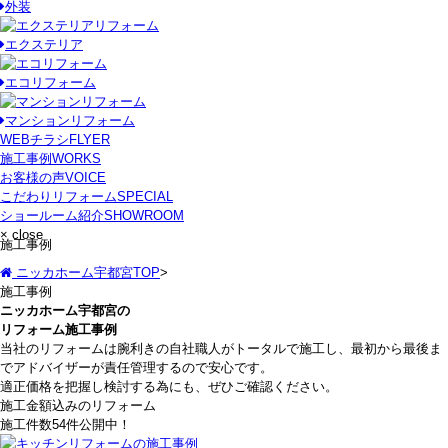
外装
エクステリア
エコリフォーム
マンションリフォーム
WEBチラシ
FLYER
施工事例
WORKS
お客様の声
VOICE
こだわりリフォーム
SPECIAL
ショールーム紹介
SHOWROOM
× close
施工事例
ニッカホーム宇都宮TOP
>
施工事例
ニッカホーム宇都宮の
リフォーム施工事例
当社のリフォームは腕利きの自社職人がトータルで施工し、最初から最後ま
でアドバイザーが責任管理するので安心です。
適正価格を把握し検討する為にも、ぜひご確認ください。
施工金額込みのリフォーム
施工件数
54件
公開中！