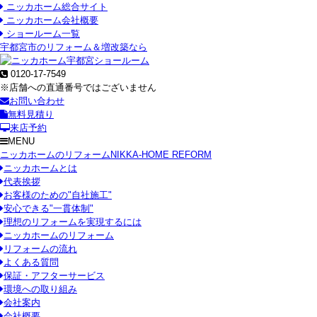
ニッカホーム総合サイト
ニッカホーム会社概要
ショールーム一覧
宇都宮市のリフォーム＆増改築なら
0120-17-7549
※店舗への直通番号ではございません
お問い合わせ
無料見積り
来店予約
MENU
ニッカホームのリフォーム
NIKKA-HOME REFORM
ニッカホームとは
代表挨拶
お客様のための"自社施工"
安心できる"一貫体制"
理想のリフォームを実現するには
ニッカホームのリフォーム
リフォームの流れ
よくある質問
保証・アフターサービス
環境への取り組み
会社案内
会社概要